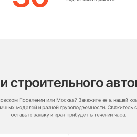
Марушкинское
Марьино
Поселение
Мещанский район
Мещерский поселок
Митино
Михайлово-Ярцевское
поселение
Можайский район
Молжаниновский район
Москворечье-Сабурово
Московская Область
ги строительного авто
Нагатинский Затон
Нагорный
Некрасовка
Некрасовский
овском Поселении или Москва? Закажите ее в нашей ком
Новобратцевский
Новогиреево
зличных моделей и разной грузоподъемности. Свяжитесь 
поселок
оставьте заявку и кран прибудет в течении часа.
Новомосковский округ
Новофедоровское
поселение