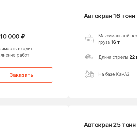
Одинцово
Октябрьский
Орехово-Борисово
Орехово-Зуево
Автокран 16 тонн
Южное
Очаково-Матвеевское
Павловский Посад
10 000 ₽
Максимальный ве
груза
16 т
оимость входит
Перово
Петровское
лнение работ
Длина стрелы
22 
Покровское-Стрешнево
Поселок Акулово
На базе КамАЗ
Поселок Лесные
Поселок Липки
Заказать
Сторожки
Поселок Новобутаково
Поселок Подушкино
Поселок Сосновка
Поселок Терехово
Автокран 25 тонн
Поселок Шлюзы
Преображенское