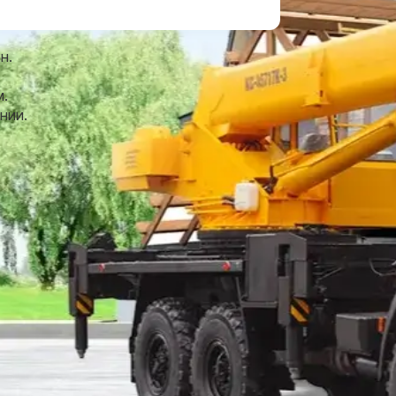
Восточный поселок
Восточный район
Гагаринский район
Голицыно
н.
Горки Ленинские
Даниловский район
м.
нии.
Деревня Марфино
Деревня Немчиново
Десеновское Поселение
Дзержинский
Долгопрудный
Домодедово
Дорохово
Дрезна
Егорьевск
Железнодорожный
Западный
Зарайск
Зеленоград
Зеленоградский
Ивантеевка
Измайлово