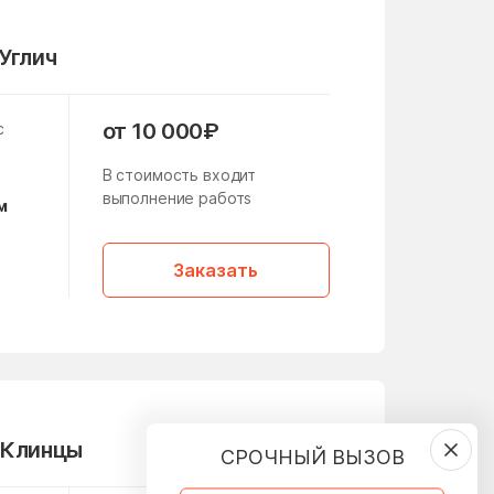
Опалиха
 Углич
Останкинский район
Первомайское
от 10 000₽
с
Поселение
В стоимость входит
Печатники
выполнение работs
м
Поселок Бутово
Поселок Матвеевское
Заказать
Поселок Рублево
Поселок
Толстопальцево
 Клинцы
СРОЧНЫЙ ВЫЗОВ
Пресненский район