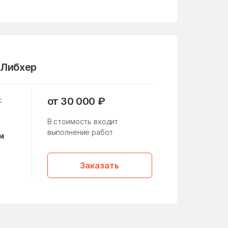
Центральный
Чертаново Южное
Щербинка
 Либхер
Юго-Восточный
Южный Поселок
от 30 000 ₽
с
В стоимость входит
выполнение работ
м
Заказать