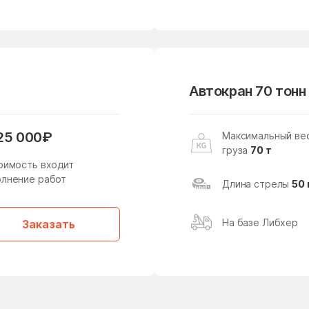
Хотьково
Царицыно
Чертаново Северное
Чертаново Центральное
Щаповское Поселение
Щелково
Автокран 70 тонн
Электросталь
Электроугли
Южнопортовый район
Южный
25 000₽
Максимальный ве
груза
70 т
Яхрома
оимость входит
лнение работ
Длина стрелы
50 
На базе Либхер
Заказать