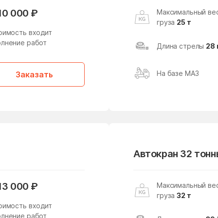
Протвино
Пушкино
10 000 ₽
Максимальный ве
груза
25 т
Район Арбат
Район Аэропорт
оимость входит
Район Замоскворечье
Район Западное
лнение работ
Длина стрелы
28 
Дегунино
Район Коптево
Район Котловка
На базе МАЗ
Заказать
Район Марфино
Район Марьина роща
Район Свиблово
Район Северное Бутово
Район Строгино
Район Текстильщики
Автокран 32 тонн
Район Ховрино
Район Хорошево-
Мневники
Район Южное Бутово
Район Южное
13 000 ₽
Максимальный ве
Медведково
груза
32 т
оимость входит
Район Ясенево
Раменки
лнение работ