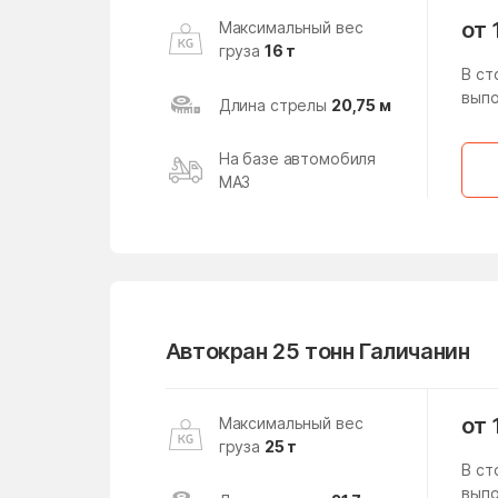
Проспект Вернадского
от 
Максимальный вес
груза
16 т
Развилка
В ст
Район Восточное
выпо
Длина стрелы
20,75 м
Дегунино
На базе автомобиля
Район Коньково
МАЗ
Район Лианозово
Район Ростокино
Район Сокол
Автокран 25 тонн Галичанин
Район Хамовники
Район Щукино
от 
Максимальный вес
груза
25 т
В ст
Район Якиманка
выпо