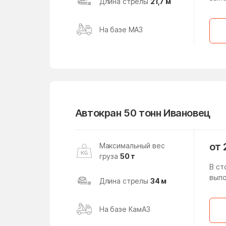
Длина стрелы
21,7 м
Реутово
На базе МАЗ
Рязанский район
Северное Измайлово
Северо-Восточный
Серпухов
Автокран 50 тонн Ивановец
Соколиная Гора
Сосенское Поселение
от 
Максимальный вес
Ступино
груза
50 т
В ст
Тверской район
выпо
Длина стрелы
34 м
Троицкий
На базе КамАЗ
Фили-Давыдково