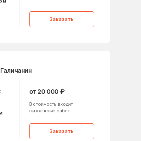
5 м
Рязановское поселение
Заказать
Сапроново
Северный район
Сергиев-Посад
Снегири
 Галичанин
Солнцево
Старое Крюково
от 20 000 ₽
с
Талдом
В стоимость входит
Троицк
выполнение работ
м
Филевский парк
Химки
Заказать