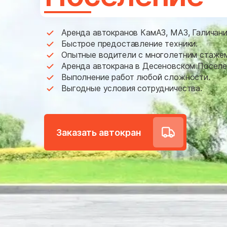
Восточный
Выхино-Жулебино
Аренда автокранов КамАЗ, МАЗ, Галичани
Быстрое предоставление техники.
Гольяново
Опытные водители с многолетним стаже
Аренда автокрана в Десеновском Поселе
Деревня Борки
Выполнение работ любой сложности.
Деревня
Выгодные условия сотрудничества.
Толстопальцево
Дмитровский район
Заказать автокран
Дорогомилово
Дубна
Загорянский
Звенигород
Ивановское