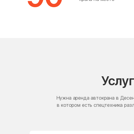
Марушкино
Метрогородок
Мисайлово
Можайск
Монино
Услу
Нагатино-Садовники
Нахабино
Нужна аренда автокрана в Десен
Ново-Переделкино
в котором есть спецтехника ра
Новомосковский