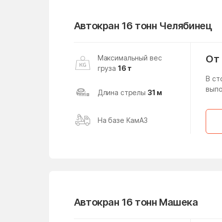
Обручевский район
Автокран 16 тонн Челябинец
Орехово-Борисово
Северное
Островцы
От 
Максимальный вес
груза
16 т
В ст
Пересвет
выпо
Длина стрелы
31 м
Подольск
На базе КамАЗ
Поселок Главмосстроя
Поселок Мневники
Нижние
Поселок Свиблово
Автокран 16 тонн Машека
Поселок Узкое