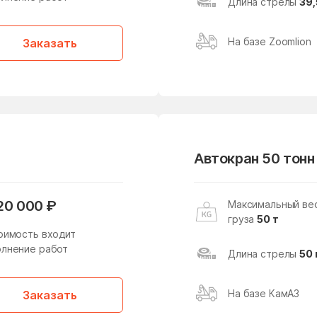
Длина стрелы
39,
Роговское Поселение
Рошаль
На базе Zoomlion
Заказать
Савелки
Савеловский район
Северное Тушино
Северный
Северо-Западный
Селятино
Серпуховский район
Силино
Сокольники
Солнечногорск
Автокран 50 тонн
Софрино
Старая Купавна
20 000 ₽
Максимальный ве
Ступинский район
Таганский район
груза
50 т
оимость входит
Тимирязевский район
Томилино
лнение работ
Длина стрелы
50 
Тропарево-Никулино
Ухтомский поселок
На базе КамАЗ
Филимоновское
Заказать
Фрязино
Поселение