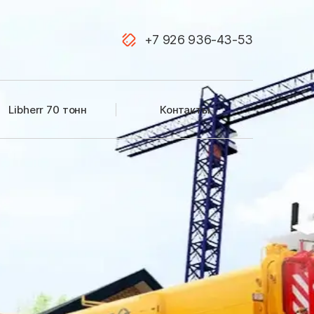
+7 926 936-43-53
Апрелевка
Libherr 70 тонн
Контакты
Аэропорт Остафьево
Басманный район
Бирюлево Восточное
Братеево
Вешняки
Волоколамск
Восточное Измайлово