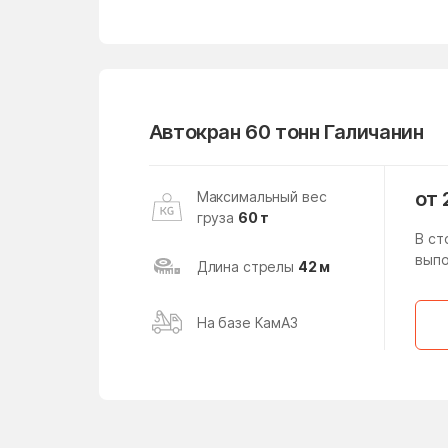
Хорошевский район
Черноголовка
Чехов
Автокран 60 тонн Галичанин
Электрогорск
Юго-Западный
от 
Максимальный вес
груза
60 т
Ярославский район
В ст
выпо
Длина стрелы
42 м
На базе КамАЗ