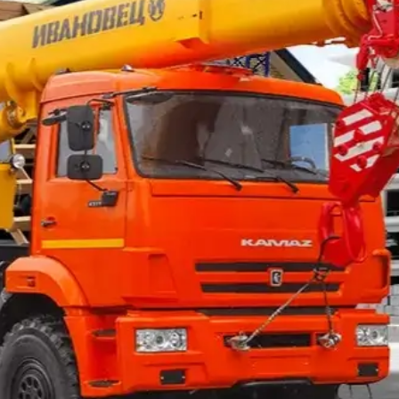
Высоковск
Головинский район
Дедовск
Деревня Сколково
Дмитров
Донской район
Дрожжино
Жуковский
Звездный Городок
Зябликово
Истра