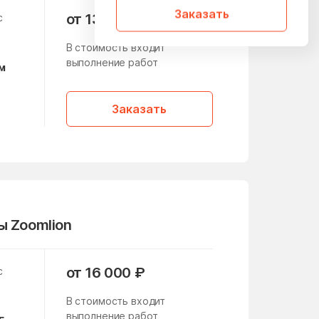
Пущино
Заказать
от 13 000 ₽
с
Район Бибирево
В стоимость входит
Район Зюзино
выполнение работ
м
Район Куркино
Заказать
Район Отрадное
Район Северное
Медведково
Район Теплый Стан
ы Zoomlion
Район Черемушки
Район Южное Тушино
от 16 000 ₽
с
В стоимость входит
Раменское
выполнение работ