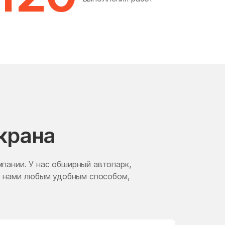
Матушкино
Милицейский поселок
Михнево
Молоково
Мытищи
крана
Наро-Фоминск
Нижегородский район
пании. У нас обширный автопарк,
Новокосино
с нами любым удобным способом,
Ногинск